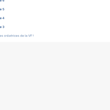
e 6
e 5
e 4
e 3
s créatrices de la VF !
e 2
e 1
e Mektoub My Love arrive enfin ! Rencontre avec Shaïn Boumedine et Sal
i : après Toni en famille
elle réalise le bouleversant Dites lui que je l'aime
ais ! Rencontre autour de Vie privée de Rebecca Zlotowski
 de Marguerite, Grave... Rencontre avec Ella Rumpf
 Les Rêveurs, un film intime sur la santé mentale