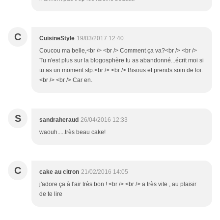
C
CuisineStyle
19/03/2017 12:40
Coucou ma belle,<br /> <br /> Comment ça va?<br /> <br />
Tu n'est plus sur la blogosphère tu as abandonné...écrit moi si
tu as un moment stp.<br /> <br /> Bisous et prends soin de toi.
<br /> <br /> Car en.
S
sandraheraud
26/04/2016 12:33
waouh.....très beau cake!
C
cake au citron
21/02/2016 14:05
j'adore ça à l'air très bon ! <br /> <br /> a très vite , au plaisir
de te lire