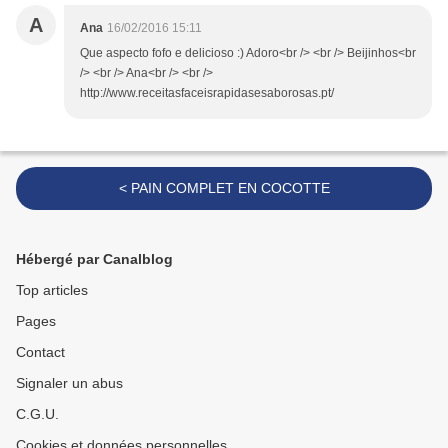
A
Ana
16/02/2016 15:11
Que aspecto fofo e delicioso :) Adoro<br /> <br /> Beijinhos<br
/> <br /> Ana<br /> <br />
http://www.receitasfaceisrapidasesaborosas.pt/
< PAIN COMPLET EN COCOTTE
Hébergé par Canalblog
Top articles
Pages
Contact
Signaler un abus
C.G.U.
Cookies et données personnelles